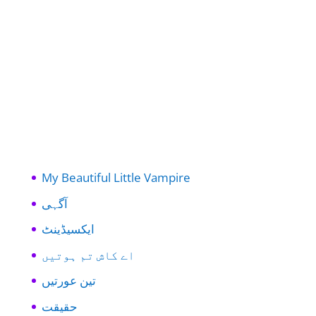
My Beautiful Little Vampire
آگہی
ایکسیڈینٹ
اے کاش تم ہوتیں
تین عورتیں
حقیقت