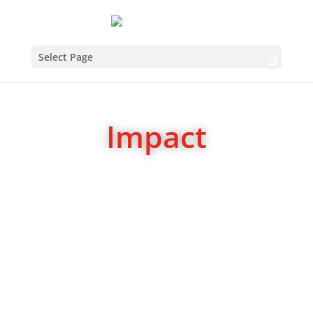
Select Page
Impact
←
Anticipation
Shame
→