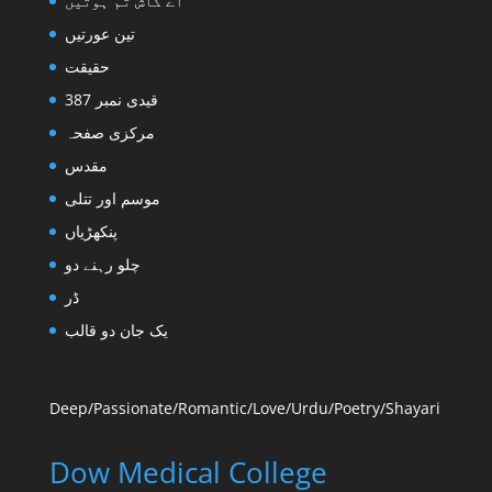
اے کاش تم ہوتیں
تین عورتیں
حقیقت
قیدی نمبر 387
مرکزی صفحہ
مقدس
موسم اور تتلی
پنکھڑیاں
چلو رہنے دو
ڈر
یک جان دو قالب
Deep/Passionate/
Romantic/Love/
Urdu/Poetry/Shayari
Dow Medical College