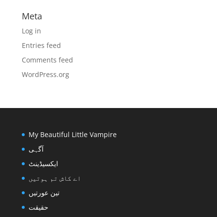
Meta
Log in
Entries feed
Comments feed
WordPress.org
My Beautiful Little Vampire
آگہی
ایکسیڈینٹ
اے کاش تم ہوتیں
تین عورتیں
حقیقت