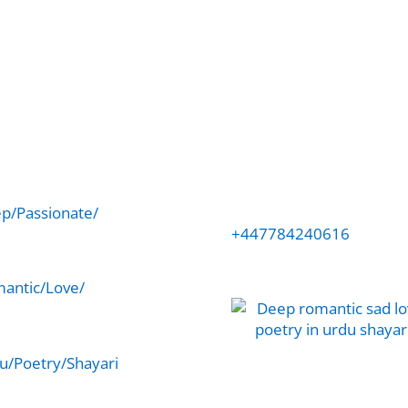
p/Passionate/
+447784240616
antic/Love/
u/Poetry/Shayari