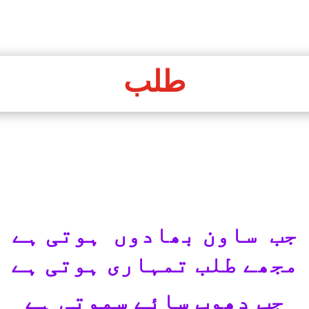
آگہی
حقیقت
موسم اور تتلی
اے کاش تم ہوتیں
مقدس
ت
مرکزی صفحہ
یک جان دو قالب
ڈر
چلو رہنے دو
طلب
جب ساون بھادوں ہوتی ہے
مجھے طلب تمہاری ہوتی ہے
جب دھوپ سائے سموتی ہے