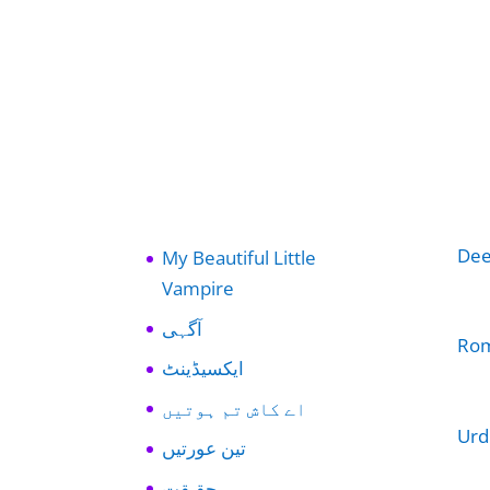
Dee
My Beautiful Little
Vampire
آگہی
Rom
ایکسیڈینٹ
اے کاش تم ہوتیں
Urd
تین عورتیں
حقیقت